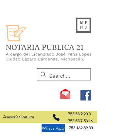
ME
NU
753 53 2 20 31
Asesoría Gratuita
753 53 7 53 16
What´s App
753 162 89 33