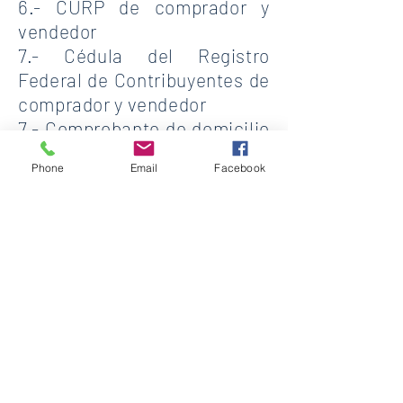
6.- CURP de comprador y
vendedor
7.- Cédula del Registro
Federal de Contribuyentes de
comprador y vendedor
7.- Comprobante de domicilio
actual de vendedor y
Phone
Email
Facebook
comprador
9.- acta de nacimiento de
ambas partes
10.-Llenar formato a mano
(si
tiene alguna duda dejarlo en
blanco y en la notaria se le
ayudara)
(Formato Descarga
)
Se revisaran los documentos
señalados y le haremos saber si