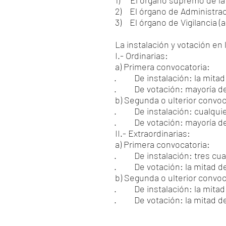
1) El órgano supremo de la 
2) El órgano de Administrac
3) El órgano de Vigilancia (
La instalación y votación en
I.- Ordinarias:
a) Primera convocatoria:
· De instalación: la mitad d
· De votación: mayoría de
b) Segunda o ulterior convoc
· De instalación: cualquie
· De votación: mayoría de
II.- Extraordinarias:
a) Primera convocatoria:
· De instalación: tres cuart
· De votación: la mitad del 
b) Segunda o ulterior convoc
· De instalación: la mitad d
· De votación: la mitad del 