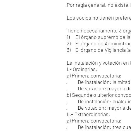
Por regla general, no existe 
Los socios no tienen prefere
Tiene necesariamente 3 órg
1) El órgano supremo de la 
2) El órgano de Administrac
3) El órgano de Vigilancia (
La instalación y votación en
I.- Ordinarias:
a) Primera convocatoria:
· De instalación: la mitad d
· De votación: mayoría de
b) Segunda o ulterior convoc
· De instalación: cualquie
· De votación: mayoría de
II.- Extraordinarias:
a) Primera convocatoria:
· De instalación: tres cuart