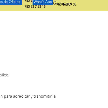
753 53 2 20 31
os de Oficina
What´s App
Asesoría Gratuita
753 162 89 33
753 53 7 53 16
blico.
 para acreditar y transmitir la